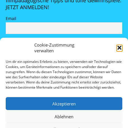
filmpädagogische Tipps und tolle Gewinnspiele.
JETZT ANMELDEN!
Email
Indem Du fortfährst, akzeptierst Du unsere
Cookie-Zustimmung
Datenschutzerklärung.
verwalten
Um dir ein optimales Erlebnis zu bieten, verwenden wir Technologien wie
Cookies, um Geräteinformationen zu speichern und/oder darauf
zuzugreifen. Wenn du diesen Technologien zustimmst, können wir Daten
wie das Surfverhalten oder eindeutige IDs auf dieser Website
verarbeiten. Wenn du deine Zustimmung nicht erteilst oder zurückziehst,
können bestimmte Merkmale und Funktionen beeinträchtigt werden.
Datenschutz
Akzeptieren
Cookie-Richtlinie (EU)
Ablehnen
Impressum