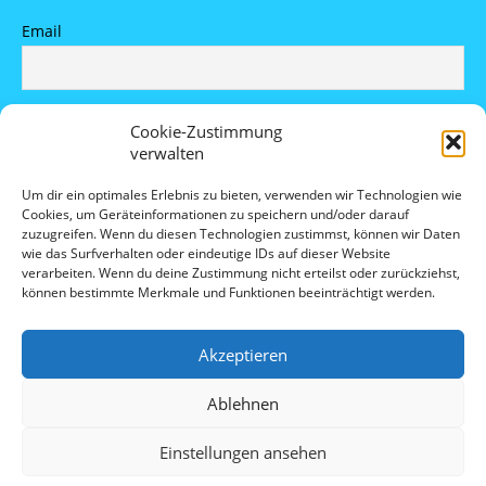
Email
Indem Du fortfährst, akzeptierst Du unsere
Cookie-Zustimmung
Datenschutzerklärung.
verwalten
Um dir ein optimales Erlebnis zu bieten, verwenden wir Technologien wie
Cookies, um Geräteinformationen zu speichern und/oder darauf
zuzugreifen. Wenn du diesen Technologien zustimmst, können wir Daten
wie das Surfverhalten oder eindeutige IDs auf dieser Website
verarbeiten. Wenn du deine Zustimmung nicht erteilst oder zurückziehst,
können bestimmte Merkmale und Funktionen beeinträchtigt werden.
Datenschutz
Akzeptieren
Cookie-Richtlinie (EU)
Ablehnen
Impressum
Einstellungen ansehen
© 2025 Luftkind Filmverleih